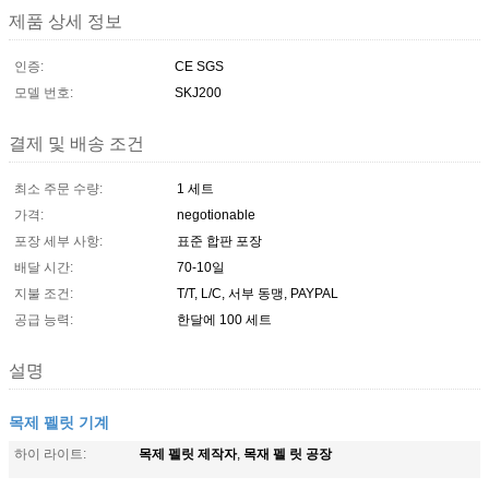
제품 상세 정보
인증:
CE SGS
모델 번호:
SKJ200
결제 및 배송 조건
최소 주문 수량:
1 세트
가격:
negotionable
포장 세부 사항:
표준 합판 포장
배달 시간:
70-10일
지불 조건:
T/T, L/C, 서부 동맹, PAYPAL
공급 능력:
한달에 100 세트
설명
목제 펠릿 기계
목제 펠릿 제작자
목재 펠 릿 공장
하이 라이트:
,