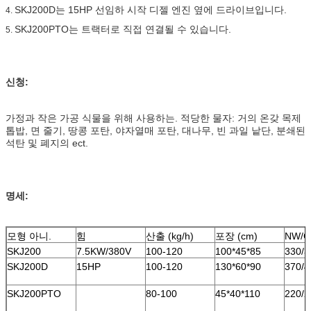
SKJ200D는 15HP 선임하 시작 디젤 엔진 옆에 드라이브입니다.
4.
SKJ200PTO는 트랙터로 직접 연결될 수 있습니다.
5.
신청:
가정과 작은 가공 식물을 위해 사용하는. 적당한 물자: 거의 온갖 목제
톱밥, 면 줄기, 땅콩 포탄, 야자열매 포탄, 대나무, 빈 과일 낱단, 분쇄된
석탄 및 폐지의 ect.
명세:
모형 아니.
힘
산출 (kg/h)
포장 (cm)
NW/G
SKJ200
7.5KW/380V
100-120
100*45*85
330/3
SKJ200D
15HP
100-120
130*60*90
370/4
SKJ200PTO
80-100
45*40*110
220/2