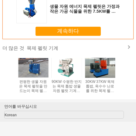
생물 자원 에너지 목제 펠릿은 가정과
작은 가공 식물을 위한 7.5KW를 기
계로 가공합니다
계속하다
목제 펠릿 기계
더 많은 것
목제 펠릿
편평한 생물 자원
90KW 수평한 반지
30KW 37KW 목제
산업 목제
죽습니다
은 목제 펠릿을 만
는 목제 톱밥 생물
톱밥, 옥수수 난로
계
드는이 목제 펠릿
자원 펠릿 기계를
를 위한 목제 펠릿
기계/집에서 몬 모
만드는 죽습니다
기계 펠릿 압박 기
터를 선임하는 죽
계
습니다
언어를 바꾸십시오
Korean